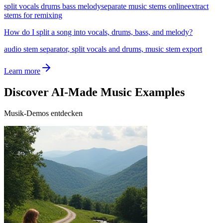
split vocals drums bass melody
separate music stems online
extract
stems for remixing
How do I split a song into vocals, drums, bass, and melody?
audio stem separator, split vocals and drums, music stem export
Learn more
Discover AI-Made Music Examples
Musik-Demos entdecken