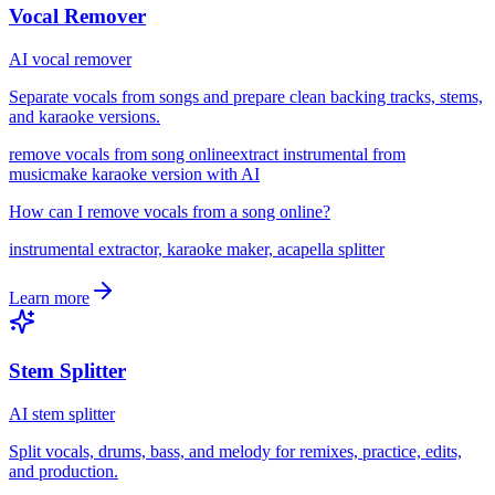
Vocal Remover
AI vocal remover
Separate vocals from songs and prepare clean backing tracks, stems,
and karaoke versions.
remove vocals from song online
extract instrumental from
music
make karaoke version with AI
How can I remove vocals from a song online?
instrumental extractor, karaoke maker, acapella splitter
Learn more
Stem Splitter
AI stem splitter
Split vocals, drums, bass, and melody for remixes, practice, edits,
and production.