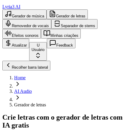
Lyria3 AI
Gerador de música
Gerador de letras
Removedor de vocais
Separador de stems
Efeitos sonoros
Minhas criações
Atualizar
U
Feedback
Usuário
Recolher barra lateral
Home
AI Audio
Gerador de letras
Crie letras com o gerador de letras com
IA gratis